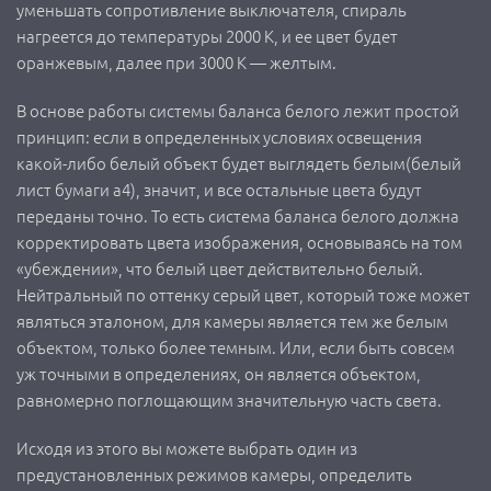
уменьшать сопротивление выключателя, спираль
нагреется до температуры 2000 К, и ее цвет будет
оранжевым, далее при 3000 К — желтым.
В основе работы системы баланса белого лежит простой
принцип: если в определенных условиях освещения
какой-либо белый объект будет выглядеть белым(белый
лист бумаги а4), значит, и все остальные цвета будут
переданы точно. То есть система баланса белого должна
корректировать цвета изображения, основываясь на том
«убеждении», что белый цвет действительно белый.
Нейтральный по оттенку серый цвет, который тоже может
являться эталоном, для камеры является тем же белым
объектом, только более темным. Или, если быть совсем
уж точными в определениях, он является объектом,
равномерно поглощающим значительную часть света.
Исходя из этого вы можете выбрать один из
предустановленных режимов камеры, определить