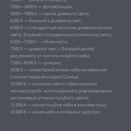
5500—5600 К — фотовспышка;
5600—7000 К — лампа дневного света;
6200 К — близкий к дневному свет;
6500 К — стандартный источник дневного белого
света, близкий к полуденному солнечному свету;
6500—7500 К — облачность;
7500 К — дневной свет, с большой долей
рассеянного от чистого голубого неба;
7500—8500 К — сумерки;
9500 К — синее безоблачное небо на северной
стороне перед восходом Солнца;
10 000 К — источник света с «бесконечной
температурой», используемый в риф-аквариумах
(актиниевый оттенок голубого цвета);
15 000 К — ясное голубое небо в зимнюю пору;
20 000 К — синее небо в полярных широтах;