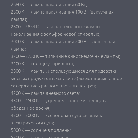
2680 К — лампа накаливания 60 Вт;
2800 К — лампа накаливания 100 Вт (вакуумная
лампа);
2800—2854 К — газонаполненные лампы
накаливания с вольфрамовой спиралью;
3000 К — лампа накаливания 200 Вт, галогенная
лампа;
3200—3250 К — типичные киносъёмочные лампы;
3400 К — солнце у горизонта;
3800 К — лампы, использующиеся для подсветки
мясных продуктов в магазине (имеют повышенное
содержание красного цвета в спектре);
4200 К — лампа дневного света;
4300—4500 K — утреннее солнце и солнце в
обеденное время;
4500—5000 К — ксеноновая дуговая лампа,
электрическая дуга;
5000 К — солнце в полдень;
5500 К — облака в полдень;